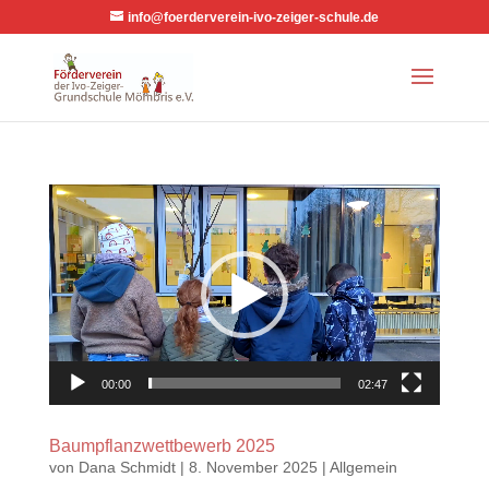
info@foerderverein-ivo-zeiger-schule.de
Video-
Player
00:00
02:47
Baumpflanzwettbewerb 2025
von
Dana Schmidt
|
8. November 2025
|
Allgemein