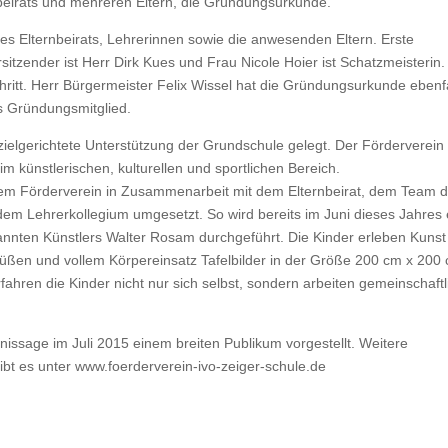
beirats und mehreren Eltern, die Gründungsurkunde.
es Elternbeirats, Lehrerinnen sowie die anwesenden Eltern. Erste
rsitzender ist Herr Dirk Kues und Frau Nicole Hoier ist Schatzmeisterin.
ritt. Herr Bürgermeister Felix Wissel hat die Gründungsurkunde ebenfa
ls Gründungsmitglied.
 zielgerichtete Unterstützung der Grundschule gelegt. Der Förderverein
im künstlerischen, kulturellen und sportlichen Bereich.
dem Förderverein in Zusammenarbeit mit dem Elternbeirat, dem Team d
 dem Lehrerkollegium umgesetzt. So wird bereits im Juni dieses Jahres 
kannten Künstlers Walter Rosam durchgeführt. Die Kinder erleben Kuns
üßen und vollem Körpereinsatz Tafelbilder in der Größe 200 cm x 200
ahren die Kinder nicht nur sich selbst, sondern arbeiten gemeinschaftl
nissage im Juli 2015 einem breiten Publikum vorgestellt. Weitere
ibt es unter www.foerderverein-ivo-zeiger-schule.de