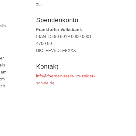
zu.
Spendenkonto
lls
Frankfurter Volksbank
IBAN: DE90 5019 0000 0001
4700 00
BIC: FFVBDEFFXXX
er
ein
Kontakt
t am
info@foerderverein-ivo-zeiger-
 cm
schule.de
ich