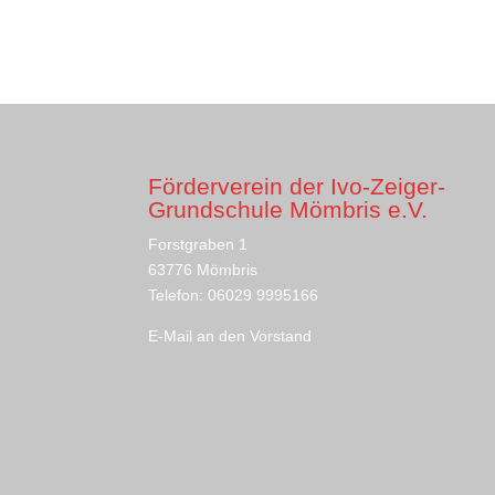
Förderverein der Ivo-Zeiger-
Grundschule Mömbris e.V.
Forstgraben 1
63776 Mömbris
Telefon: 06029 9995166
E-Mail an den Vorstand